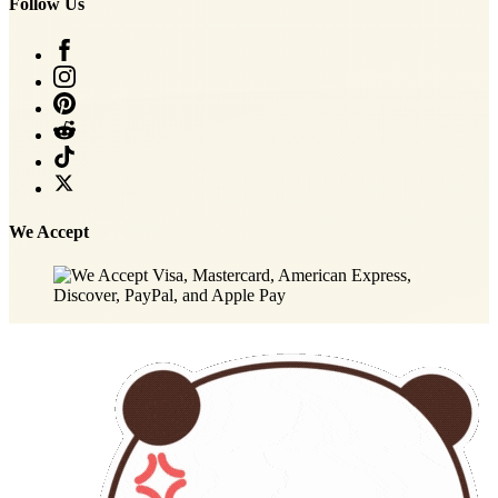
Follow Us
We Accept