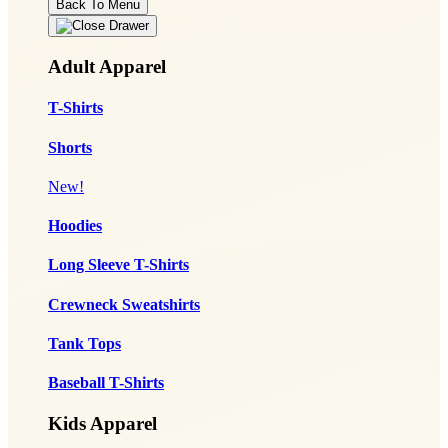
Back To Menu
Adult Apparel
T-Shirts
Shorts
New!
Hoodies
Long Sleeve T-Shirts
Crewneck Sweatshirts
Tank Tops
Baseball T-Shirts
Kids Apparel