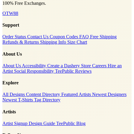
100% Free Exchanges.
OTW88
Support
Order Status
Contact Us
Coupon Codes
FAQ
Free Shipping
Refunds & Returns
Shipping Info
Size Chart
About Us
About Us
Accessibility
Create a Dashery Store
Careers
Hire an
Artist
Social Responsibility
TeePublic Reviews
Explore
All Designs
Content Directory
Featured Artists
Newest Designers
Newest T-Shirts
Tag Directory
Artists
Artist Signup
Design Guide
TeePublic Blog