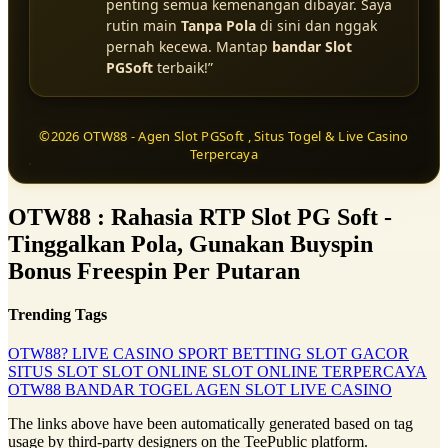
penting semua kemenangan dibayar. Saya
rutin main
Tanpa Pola
di sini dan nggak
pernah kecewa. Mantap
bandar Slot
PGSoft
terbaik!”
©2026 OTW88 - Agen Slot PGSoft , Situs Togel & Live Casino
Terpercaya
OTW88 : Rahasia RTP Slot PG Soft -
Tinggalkan Pola, Gunakan Buyspin
Bonus Freespin Per Putaran
Trending Tags
OTW88?
LIVE CASINO
SPORT BETTING
SLOT GACOR
SITUS SLOT
SLOT ONLINE
SLOT ONLINE TERPERCAYA
OTW88
BANDAR TOGEL
AGEN SLOT
LIVE CASINO
The links above have been automatically generated based on tag
usage by third-party designers on the TeePublic platform.