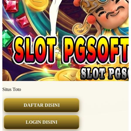
Situs Toto
DAFTAR DISINI
LOGIN DISINI