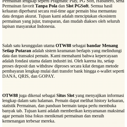
Permainan lengkap seperti Pragmatic Play, PG Soft, Habanero, serta
Permainan favorit
Tanpa Pola
dan
Slot PGSoft
. Semua hasil
keluaran diperbarui secara real-time agar pemain bisa memantau
data dengan akurat. Tujuan kami adalah menciptakan ekosistem
permainan yang jujur, transparan, dan mudah diakses oleh seluruh
lapisan masyarakat Indonesia.
Salah satu keunggulan utama
OTW88
sebagai
bandar Menang
Setiap Putaran
adalah sistem keamanan berlapis yang melindungi
data dan transaksi pemain. Kami memahami bahwa kepercayaan
adalah fondasi utama dalam industri ini. Oleh karena itu, setiap
proses deposit dan withdraw diproses secara kilat dengan metode
pembayaran lengkap mulai dari transfer bank hingga e-wallet seperti
DANA, QRIS, dan GOPAY.
OTW88
juga dikenal sebagai
Situs Slot
yang menyajikan informasi
lengkap dalam satu halaman. Pemain dapat melihat history keluaran,
statistik Permainan, dan panduan bermain tanpa perlu membuka
banyak tab. Tujuan kami adalah memberikan kenyamanan maksimal
agar pemain bisa fokus menikmati permainan dan meraih
kemenangan terbesar mereka.