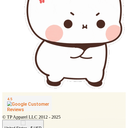
© TP Apparel LLC 2012 - 2025