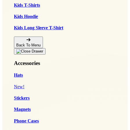
Kids T-Shirts
Kids Hoodie
Kids Long Sleeve T-Shirt
Back To Menu
Accessories
Hats
New!
Stickers
Magnets
Phone Cases