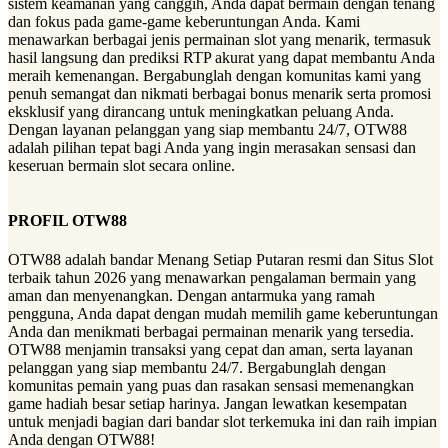
sistem keamanan yang canggih, Anda dapat bermain dengan tenang
dan fokus pada game-game keberuntungan Anda. Kami
menawarkan berbagai jenis permainan slot yang menarik, termasuk
hasil langsung dan prediksi RTP akurat yang dapat membantu Anda
meraih kemenangan. Bergabunglah dengan komunitas kami yang
penuh semangat dan nikmati berbagai bonus menarik serta promosi
eksklusif yang dirancang untuk meningkatkan peluang Anda.
Dengan layanan pelanggan yang siap membantu 24/7, OTW88
adalah pilihan tepat bagi Anda yang ingin merasakan sensasi dan
keseruan bermain slot secara online.
PROFIL OTW88
OTW88 adalah bandar Menang Setiap Putaran resmi dan Situs Slot
terbaik tahun 2026 yang menawarkan pengalaman bermain yang
aman dan menyenangkan. Dengan antarmuka yang ramah
pengguna, Anda dapat dengan mudah memilih game keberuntungan
Anda dan menikmati berbagai permainan menarik yang tersedia.
OTW88 menjamin transaksi yang cepat dan aman, serta layanan
pelanggan yang siap membantu 24/7. Bergabunglah dengan
komunitas pemain yang puas dan rasakan sensasi memenangkan
game hadiah besar setiap harinya. Jangan lewatkan kesempatan
untuk menjadi bagian dari bandar slot terkemuka ini dan raih impian
Anda dengan OTW88!