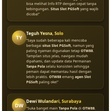
bisa melihat Info RTP dengan cepat tanpa
kebingungan.
Situs Slot PGSoft
yang wajib
dicoba!”
Teguh Yesna, Solo
TY
“Saya sudah beberapa kali mencoba
berbagai
situs Slot PGSoft
, namun yang
paling nyaman digunakan tetap
OTW88
.
Tampilan situs jelas, navigasi mudah
dipahami, dan update data Permainan
Tanpa Pola
selalu konsisten sehingga
pemain dapat memantau hasil dengan
lebih praktis.
OTW88
emang
agen Slot
PGSoft
paling oke!”
Dewi Wulandari, Surabaya
DW
“Suka banget main
Tanpa Pola
di
OTW88
.